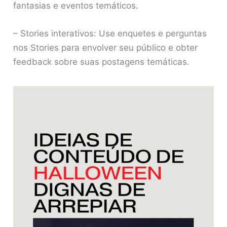
fantasias e eventos temáticos.
– Stories interativos: Use enquetes e perguntas
nos Stories para envolver seu público e obter
feedback sobre suas postagens temáticas.