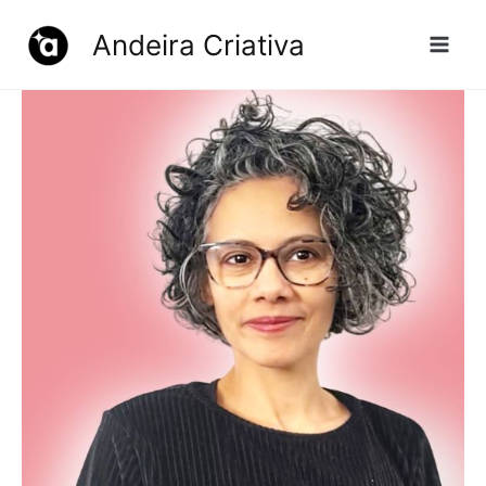
Ir
Andeira Criativa
para
o
conteúdo